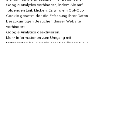
Google Analytics verhindern, indem Sie auf
folgenden Link klicken. Es wird ein Opt-Out-
Cookie gesetzt, der die Erfassung Ihrer Daten
bei zukünftigen Besuchen dieser Website
verhindert:
Google Analytics deaktivieren
.
Mehr Informationen zum Umgang mit
Nutzerdaten bei Google Analytics finden Sie in
der Datenschutzerklärung von Google:
https://support.google.com/analytics/answer/6
004245?hl=de
.
Auftragsverarbeitung
Wir haben mit Google einen Vertrag zur
Auftragsverarbeitung abgeschlossen und
setzen die strengen Vorgaben der deutschen
Datenschutzbehörden bei der Nutzung von
Google Analytics vollständig um.
Speicherdauer
Bei Google gespeicherte Daten auf Nutzer- und
Ereignisebene, die mit Cookies,
Nutzerkennungen (z. B. User ID) oder Werbe-
IDs (z. B. DoubleClick-Cookies, Android-Werbe-
ID) verknüpft sind, werden nach 14 Monaten
anonymisiert bzw. gelöscht. Details hierzu
ersehen Sie unter folgendem Link: