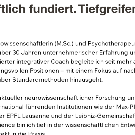
lich fundiert. Tiefgreife
rowissenschaftlerin (M.Sc.) und Psychotherapeu
t über 30 Jahren unternehmerischer Erfahrung 
ierter integrativer Coach begleite ich seit mehr
gsvollen Positionen – mit einem Fokus auf nac
t über Standardmethoden hinausgeht.
 aktueller neurowissenschaftlicher Forschung u
national führenden Institutionen wie der Max-Pl
er EPFL Lausanne und der Leibniz-Gemeinschaft.
nce bin ich tief in der wissenschaftlichen Ent
ekt in die Praxis.