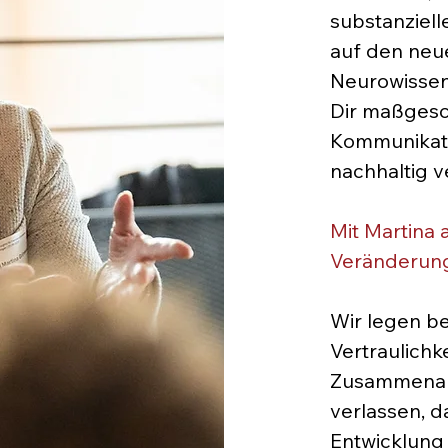
substanziel
auf den neu
Neurowissen
Dir maßgesc
Kommunikati
nachhaltig v
Mit Martina 
Veränderung,
Wir legen b
Vertraulichk
Zusammenarb
verlassen, d
Entwicklung 