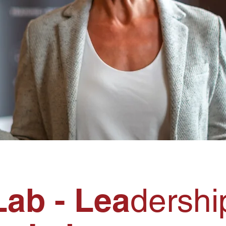
ab - Lea
dershi